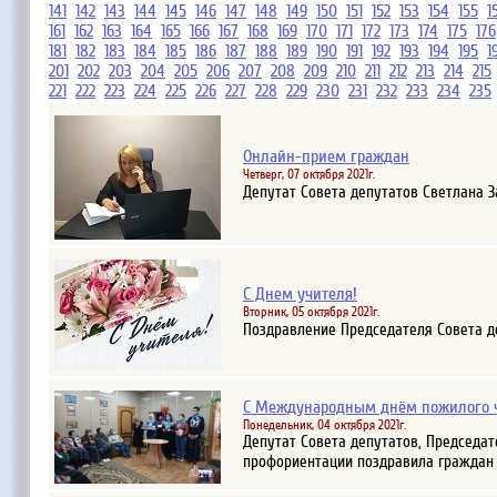
141
142
143
144
145
146
147
148
149
150
151
152
153
154
155
1
161
162
163
164
165
166
167
168
169
170
171
172
173
174
175
176
181
182
183
184
185
186
187
188
189
190
191
192
193
194
195
1
201
202
203
204
205
206
207
208
209
210
211
212
213
214
215
221
222
223
224
225
226
227
228
229
230
231
232
233
234
235
Онлайн-прием граждан
Четверг, 07 октября 2021г.
Депутат Совета депутатов Светлана 
С Днем учителя!
Вторник, 05 октября 2021г.
Поздравление Председателя Совета д
С Международным днём пожилого 
Понедельник, 04 октября 2021г.
Депутат Совета депутатов, Председа
профориентации поздравила граждан