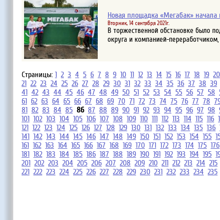
Новая площадка «Мегабак» начала 
Вторник, 14 сентября 2021г.
В торжественной обстановке было по
округа и компанией-переработчиком,
Страницы:
1
2
3
4
5
6
7
8
9
10
11
12
13
14
15
16
17
18
19
20
21
22
23
24
25
26
27
28
29
30
31
32
33
34
35
36
37
38
39
41
42
43
44
45
46
47
48
49
50
51
52
53
54
55
56
57
58
61
62
63
64
65
66
67
68
69
70
71
72
73
74
75
76
77
78
7
81
82
83
84
85
86
87
88
89
90
91
92
93
94
95
96
97
98
101
102
103
104
105
106
107
108
109
110
111
112
113
114
115
116
121
122
123
124
125
126
127
128
129
130
131
132
133
134
135
136
141
142
143
144
145
146
147
148
149
150
151
152
153
154
155
1
161
162
163
164
165
166
167
168
169
170
171
172
173
174
175
176
181
182
183
184
185
186
187
188
189
190
191
192
193
194
195
1
201
202
203
204
205
206
207
208
209
210
211
212
213
214
215
221
222
223
224
225
226
227
228
229
230
231
232
233
234
235