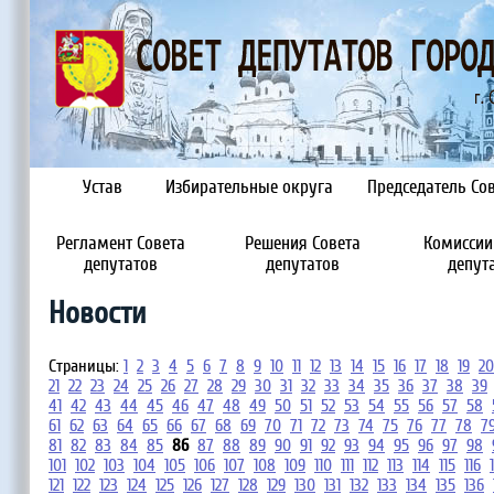
Устав
Избирательные округа
Председатель Сов
Регламент Совета
Решения Совета
Комиссии
депутатов
депутатов
депут
Новости
Страницы:
1
2
3
4
5
6
7
8
9
10
11
12
13
14
15
16
17
18
19
20
21
22
23
24
25
26
27
28
29
30
31
32
33
34
35
36
37
38
39
41
42
43
44
45
46
47
48
49
50
51
52
53
54
55
56
57
58
61
62
63
64
65
66
67
68
69
70
71
72
73
74
75
76
77
78
7
81
82
83
84
85
86
87
88
89
90
91
92
93
94
95
96
97
98
101
102
103
104
105
106
107
108
109
110
111
112
113
114
115
116
121
122
123
124
125
126
127
128
129
130
131
132
133
134
135
136