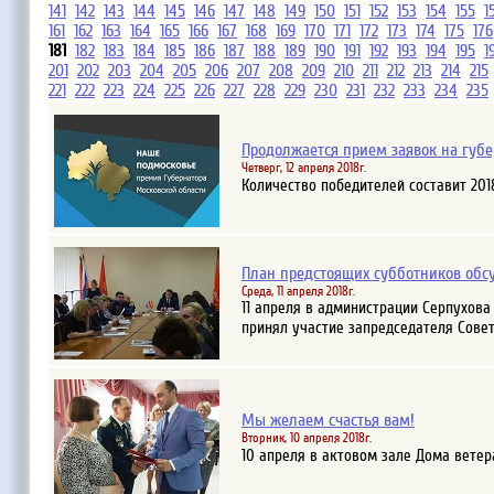
141
142
143
144
145
146
147
148
149
150
151
152
153
154
155
1
161
162
163
164
165
166
167
168
169
170
171
172
173
174
175
176
181
182
183
184
185
186
187
188
189
190
191
192
193
194
195
1
201
202
203
204
205
206
207
208
209
210
211
212
213
214
215
221
222
223
224
225
226
227
228
229
230
231
232
233
234
235
Продолжается прием заявок на губ
Четверг, 12 апреля 2018г.
Количество победителей составит 201
План предстоящих субботников обс
Среда, 11 апреля 2018г.
11 апреля в администрации Серпухов
принял участие запредседателя Сове
Мы желаем счастья вам!
Вторник, 10 апреля 2018г.
10 апреля в актовом зале Дома вете