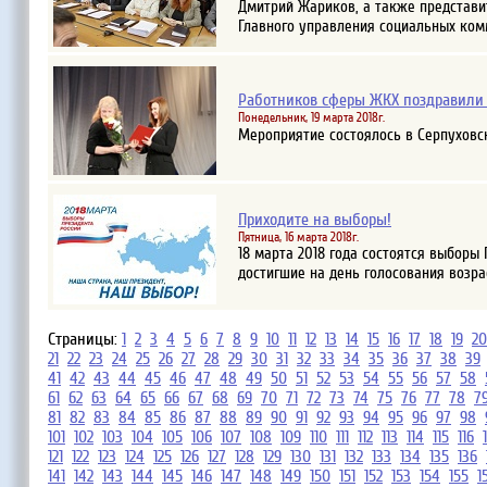
Дмитрий Жариков, а также представи
Главного управления социальных ко
Работников сферы ЖКХ поздравили
Понедельник, 19 марта 2018г.
Мероприятие состоялось в Серпуховс
Приходите на выборы!
Пятница, 16 марта 2018г.
18 марта 2018 года состоятся выборы
достигшие на день голосования возра
Страницы:
1
2
3
4
5
6
7
8
9
10
11
12
13
14
15
16
17
18
19
20
21
22
23
24
25
26
27
28
29
30
31
32
33
34
35
36
37
38
39
41
42
43
44
45
46
47
48
49
50
51
52
53
54
55
56
57
58
61
62
63
64
65
66
67
68
69
70
71
72
73
74
75
76
77
78
7
81
82
83
84
85
86
87
88
89
90
91
92
93
94
95
96
97
98
101
102
103
104
105
106
107
108
109
110
111
112
113
114
115
116
121
122
123
124
125
126
127
128
129
130
131
132
133
134
135
136
141
142
143
144
145
146
147
148
149
150
151
152
153
154
155
1