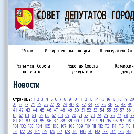
Устав
Избирательные округа
Председатель Сов
Регламент Совета
Решения Совета
Комиссии
депутатов
депутатов
депут
Новости
Страницы:
1
2
3
4
5
6
7
8
9
10
11
12
13
14
15
16
17
18
19
20
21
22
23
24
25
26
27
28
29
30
31
32
33
34
35
36
37
38
39
41
42
43
44
45
46
47
48
49
50
51
52
53
54
55
56
57
58
61
62
63
64
65
66
67
68
69
70
71
72
73
74
75
76
77
78
7
81
82
83
84
85
86
87
88
89
90
91
92
93
94
95
96
97
98
101
102
103
104
105
106
107
108
109
110
111
112
113
114
115
116
121
122
123
124
125
126
127
128
129
130
131
132
133
134
135
136