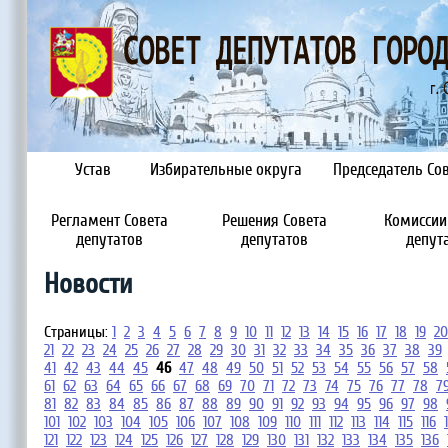
Устав
Избирательные округа
Председатель Сов
Регламент Совета
Решения Совета
Комиссии
депутатов
депутатов
депут
Новости
Страницы:
1
2
3
4
5
6
7
8
9
10
11
12
13
14
15
16
17
18
19
20
21
22
23
24
25
26
27
28
29
30
31
32
33
34
35
36
37
38
39
41
42
43
44
45
46
47
48
49
50
51
52
53
54
55
56
57
58
61
62
63
64
65
66
67
68
69
70
71
72
73
74
75
76
77
78
7
81
82
83
84
85
86
87
88
89
90
91
92
93
94
95
96
97
98
101
102
103
104
105
106
107
108
109
110
111
112
113
114
115
116
121
122
123
124
125
126
127
128
129
130
131
132
133
134
135
136