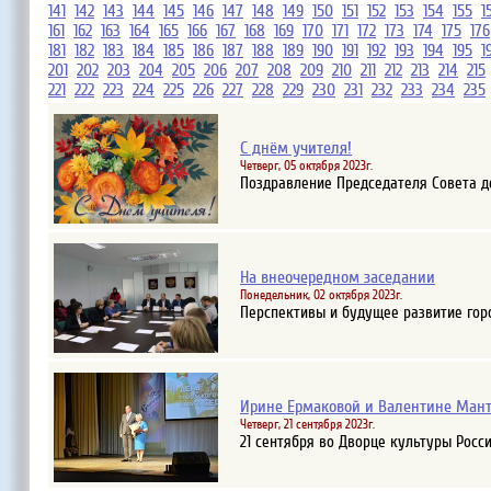
141
142
143
144
145
146
147
148
149
150
151
152
153
154
155
1
161
162
163
164
165
166
167
168
169
170
171
172
173
174
175
176
181
182
183
184
185
186
187
188
189
190
191
192
193
194
195
1
201
202
203
204
205
206
207
208
209
210
211
212
213
214
215
221
222
223
224
225
226
227
228
229
230
231
232
233
234
235
С днём учителя!
Четверг, 05 октября 2023г.
Поздравление Председателя Совета д
На внеочередном заседании
Понедельник, 02 октября 2023г.
Перспективы и будущее развитие горо
Ирине Ермаковой и Валентине Мант
Четверг, 21 сентября 2023г.
21 сентября во Дворце культуры Росс