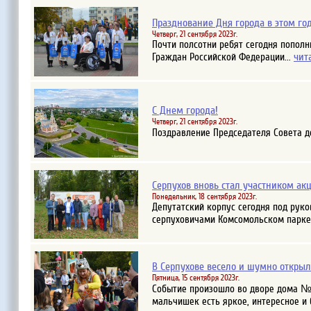
Празднование Дня города в этом го
Четверг, 21 сентября 2023г.
Почти полсотни ребят сегодня попол
чит
Граждан Российской Федерации...
С Днем города!
Четверг, 21 сентября 2023г.
Поздравление Председателя Совета д
Серпухов вновь стал участником акц
Понедельник, 18 сентября 2023г.
Депутатский корпус сегодня под рук
серпуховичами Комсомольском парке.
В Серпухове весело и шумно откры
Пятница, 15 сентября 2023г.
Событие произошло во дворе дома №1
мальчишек есть яркое, интересное и 