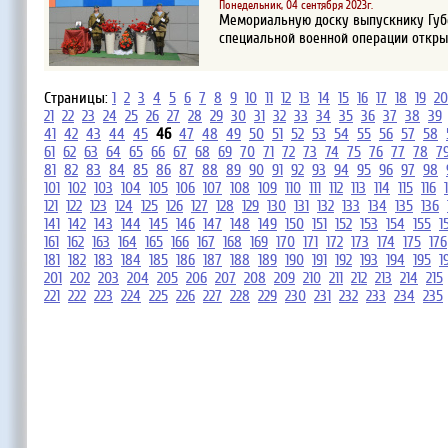
Понедельник, 04 сентября 2023г.
Мемориальную доску выпускнику Губе
специальной военной операции открыл
Страницы:
1
2
3
4
5
6
7
8
9
10
11
12
13
14
15
16
17
18
19
20
21
22
23
24
25
26
27
28
29
30
31
32
33
34
35
36
37
38
39
41
42
43
44
45
46
47
48
49
50
51
52
53
54
55
56
57
58
61
62
63
64
65
66
67
68
69
70
71
72
73
74
75
76
77
78
7
81
82
83
84
85
86
87
88
89
90
91
92
93
94
95
96
97
98
101
102
103
104
105
106
107
108
109
110
111
112
113
114
115
116
121
122
123
124
125
126
127
128
129
130
131
132
133
134
135
136
141
142
143
144
145
146
147
148
149
150
151
152
153
154
155
1
161
162
163
164
165
166
167
168
169
170
171
172
173
174
175
176
181
182
183
184
185
186
187
188
189
190
191
192
193
194
195
1
201
202
203
204
205
206
207
208
209
210
211
212
213
214
215
221
222
223
224
225
226
227
228
229
230
231
232
233
234
235