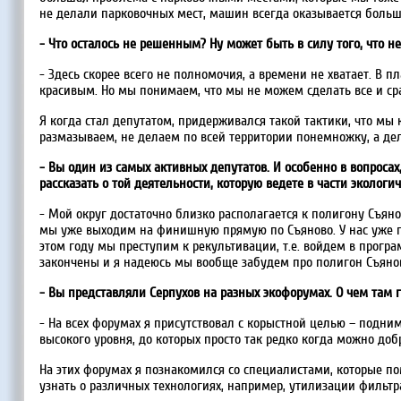
не делали парковочных мест, машин всегда оказывается больш
- Что осталось не решенным? Ну может быть в силу того, что н
- Здесь скорее всего не полномочия, а времени не хватает. В 
красивым. Но мы понимаем, что мы не можем сделать все и сра
Я когда стал депутатом, придерживался такой тактики, что мы 
размазываем, не делаем по всей территории понемножку, а дел
- Вы один из самых активных депутатов. И особенно в вопросах
рассказать о той деятельности, которую ведете в части экологи
- Мой округ достаточно близко располагается к полигону Съяно
мы уже выходим на финишную прямую по Съяново. У нас уже пр
этом году мы преступим к рекультивации, т.е. войдем в програ
закончены и я надеюсь мы вообще забудем про полигон Съянов
- Вы представляли Серпухов на разных экофорумах. О чем там 
- На всех форумах я присутствовал с корыстной целью – под
высокого уровня, до которых просто так редко когда можно 
На этих форумах я познакомился со специалистами, которые по
узнать о различных технологиях, например, утилизации фильтр